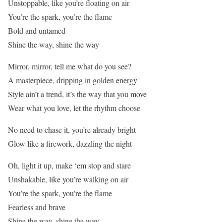
Unstoppable, like you’re floating on air
You’re the spark, you’re the flame
Bold and untamed
Shine the way, shine the way
Mirror, mirror, tell me what do you see?
A masterpiece, dripping in golden energy
Style ain’t a trend, it’s the way that you move
Wear what you love, let the rhythm choose
No need to chase it, you’re already bright
Glow like a firework, dazzling the night
Oh, light it up, make ‘em stop and stare
Unshakable, like you’re walking on air
You’re the spark, you’re the flame
Fearless and brave
Shine the way, shine the way