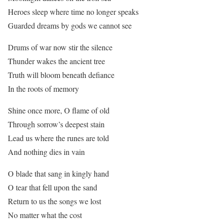
Heroes sleep where time no longer speaks
Guarded dreams by gods we cannot see
Drums of war now stir the silence
Thunder wakes the ancient tree
Truth will bloom beneath defiance
In the roots of memory
Shine once more, O flame of old
Through sorrow’s deepest stain
Lead us where the runes are told
And nothing dies in vain
O blade that sang in kingly hand
O tear that fell upon the sand
Return to us the songs we lost
No matter what the cost