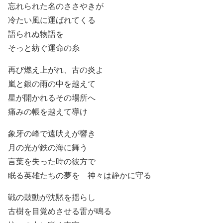
忘れられた名のささやきが
冷たい風に運ばれてくる
語られぬ物語を
そっと紡ぐ運命の糸
再び燃え上がれ、古の炎よ
嵐と銀の雨の中を越えて
星が開かれるその場所へ
痛みの帳を越えて導け
象牙の峰で遠吠えが響き
月の光が鉄の海に舞う
言葉を失った時の彼方で
眠る英雄たちの夢を 神々は静かに守る
戦の鼓動が沈黙を揺らし
古樹を目覚めさせる雷が鳴る