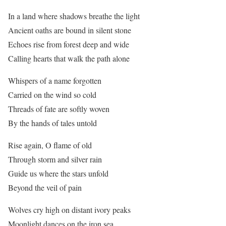
In a land where shadows breathe the light
Ancient oaths are bound in silent stone
Echoes rise from forest deep and wide
Calling hearts that walk the path alone
Whispers of a name forgotten
Carried on the wind so cold
Threads of fate are softly woven
By the hands of tales untold
Rise again, O flame of old
Through storm and silver rain
Guide us where the stars unfold
Beyond the veil of pain
Wolves cry high on distant ivory peaks
Moonlight dances on the iron sea