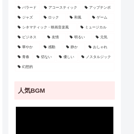
バラード
アコースティック
アップテンポ
ジャズ
ロック
和風
ゲーム
シネマティック・映画音楽風
ミュージカル
ビジネス
友情
明るい
元気
華やか
感動
静か
おしゃれ
青春
切ない
優しい
ノスタルジック
幻想的
人気BGM