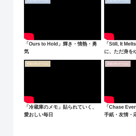
洋楽男性ボーカル
洋楽男性ボーカル
「Ours to Hold」輝き・情熱・勇
「Still, It
気
に、ただ身を
邦楽女性ボーカル
洋楽女性ボーカル
「冷蔵庫のメモ」貼られていく、
「Chase Eve
愛おしい毎日
手紙・友情・