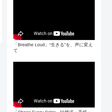
「Breathe Loud」“生きる”を、声に変え
て