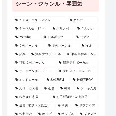
シーン・ジャンル・雰囲気
インストゥルメンタル
カバー
チャペルムービー
ボサノバ
かわいい
Youtube
チルポップ
ピアノ
女性ボーカル
男性ボーカル
洋楽
邦楽
洋楽 女性ボーカル
洋楽 男性ボーカル
邦楽 女性ボーカル
邦楽 男性ボーカル
オープニングムービー
プロフィールムービー
エンドロール
挙式BGM
披露宴BGM
入場・再入場
退場
乾杯
ケーキ入刀
お色直し退場
お手紙朗読・花束贈呈
迎賓・歓談・お見送り
余興
サプライズ
作業BGM
ポップ
ポップス
ファンク