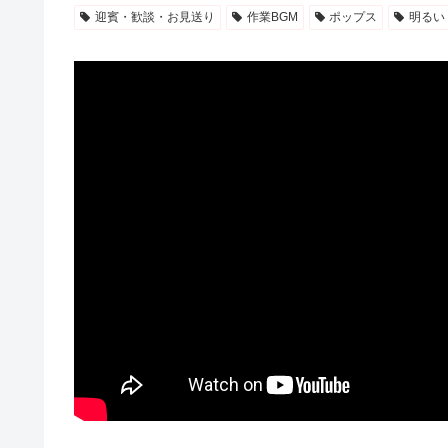
迎賓・歓談・お見送り
作業BGM
ポップス
明るい