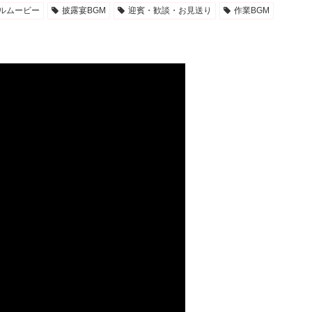
ルムービー
披露宴BGM
迎賓・歓談・お見送り
作業BGM