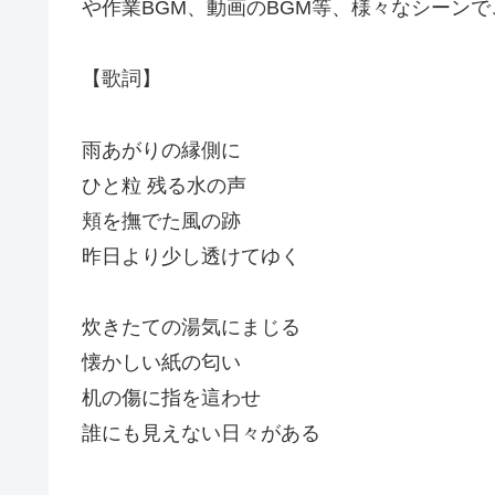
や作業BGM、動画のBGM等、様々なシーン
【歌詞】
雨あがりの縁側に
ひと粒 残る水の声
頬を撫でた風の跡
昨日より少し透けてゆく
炊きたての湯気にまじる
懐かしい紙の匂い
机の傷に指を這わせ
誰にも見えない日々がある