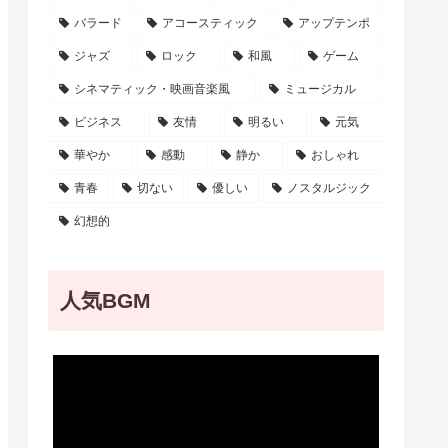
バラード
アコースティック
アップテンポ
ジャズ
ロック
和風
ゲーム
シネマティック・映画音楽風
ミュージカル
ビジネス
友情
明るい
元気
華やか
感動
静か
おしゃれ
青春
切ない
優しい
ノスタルジック
幻想的
人気BGM