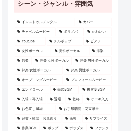
シーン・ジャンル・雰囲気
インストゥルメンタル
カバー
チャペルムービー
ボサノバ
かわいい
Youtube
チルポップ
ピアノ
女性ボーカル
男性ボーカル
洋楽
邦楽
洋楽 女性ボーカル
洋楽 男性ボーカル
邦楽 女性ボーカル
邦楽 男性ボーカル
オープニングムービー
プロフィールムービー
エンドロール
挙式BGM
披露宴BGM
入場・再入場
退場
乾杯
ケーキ入刀
お色直し退場
お手紙朗読・花束贈呈
迎賓・歓談・お見送り
余興
サプライズ
作業BGM
ポップ
ポップス
ファンク