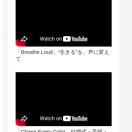
「Breathe Loud」“生きる”を、声に変え
て
「Chase Every Color」結婚式・手紙・