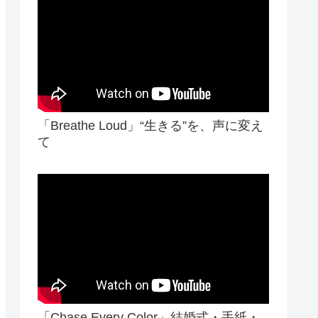
「Breathe Loud」“生きる”を、声に変え
て
「Chase Every Color」結婚式・手紙・