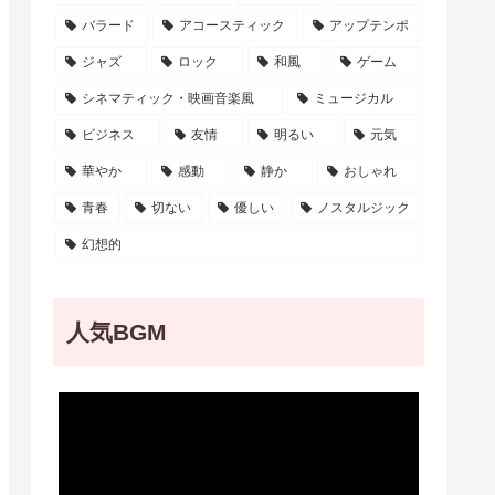
バラード
アコースティック
アップテンポ
ジャズ
ロック
和風
ゲーム
シネマティック・映画音楽風
ミュージカル
ビジネス
友情
明るい
元気
華やか
感動
静か
おしゃれ
青春
切ない
優しい
ノスタルジック
幻想的
人気BGM