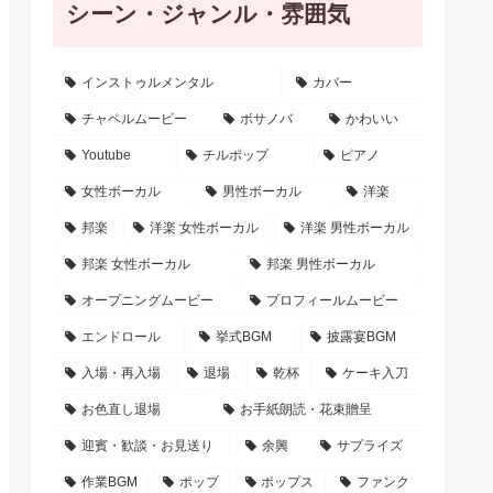
シーン・ジャンル・雰囲気
インストゥルメンタル
カバー
チャペルムービー
ボサノバ
かわいい
Youtube
チルポップ
ピアノ
女性ボーカル
男性ボーカル
洋楽
邦楽
洋楽 女性ボーカル
洋楽 男性ボーカル
邦楽 女性ボーカル
邦楽 男性ボーカル
オープニングムービー
プロフィールムービー
エンドロール
挙式BGM
披露宴BGM
入場・再入場
退場
乾杯
ケーキ入刀
お色直し退場
お手紙朗読・花束贈呈
迎賓・歓談・お見送り
余興
サプライズ
作業BGM
ポップ
ポップス
ファンク