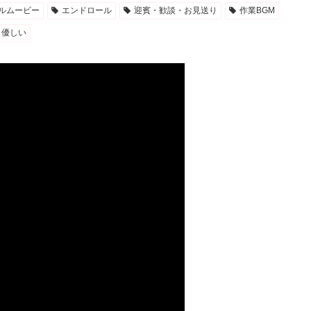
ルムービー
エンドロール
迎賓・歓談・お見送り
作業BGM
優しい