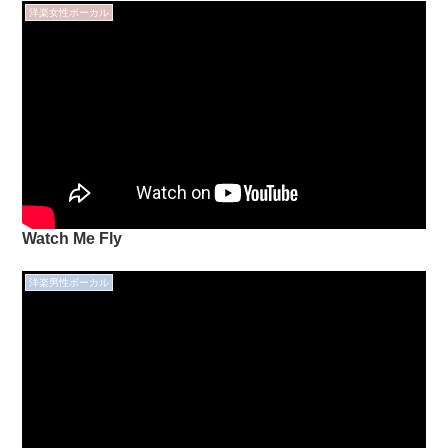
洋楽女性ボーカル
Watch Me Fly
洋楽男性ボーカル