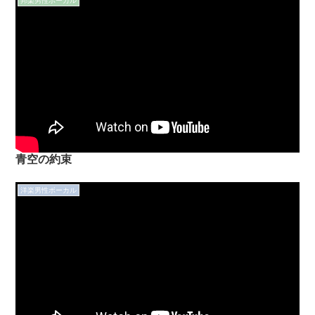
邦楽男性ボーカル
青空の約束
洋楽男性ボーカル