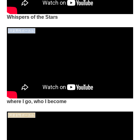
Whispers of the Stars
洋楽男性ボーカル
where I go, who I become
邦楽女性ボーカル