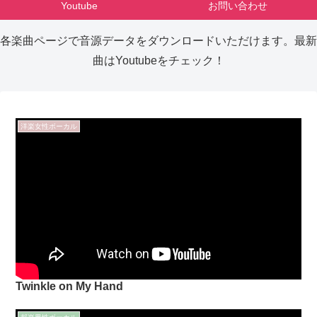
Youtube
お問い合わせ
各楽曲ページで音源データをダウンロードいただけます。最新
曲はYoutubeをチェック！
洋楽女性ボーカル
Twinkle on My Hand