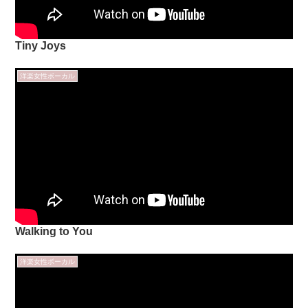
Tiny Joys
洋楽女性ボーカル
Walking to You
洋楽女性ボーカル