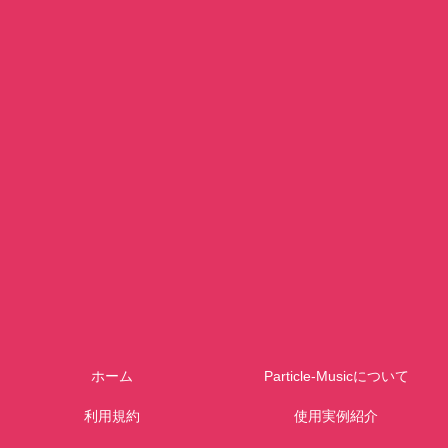
ホーム
Particle-Musicについて
利用規約
使用実例紹介