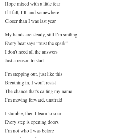
Hope mixed with a little fear
If I fall, I’ll land somewhere
Closer than I was last year
My hands are steady, still I’m smiling
Every beat says “trust the spark”
I don’t need all the answers
Just a reason to start
I’m stepping out, just like this
Breathing in, I won’t resist
The chance that’s calling my name
I’m moving forward, unafraid
I stumble, then I learn to soar
Every step is opening doors
I’m not who I was before