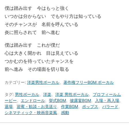
僕は踏み出す 今はもっと強く
いつかは分からない でもやり方は知っている
そのチャンスが 名前を呼んでいる
炎に照らされて 前へ進む
僕は踏み出す これが僕だ
心は大きく開かれ 目は見えている
つかむのを待っていたチャンスを
前へ進み その場面を切り取る
カテゴリー:
洋楽男性ボーカル
、
著作権フリーBGM ボーカル
タグ:
男性ボーカル
、
洋楽
、
洋楽 男性ボーカル
、
プロフィールム
ービー
、
エンドロール
、
挙式BGM
、
披露宴BGM
、
入場・再入場
、
退場
、
迎賓・歓談・お見送り
、
作業BGM
、
ポップス
、
バラード
、
シネマティック・映画音楽風
、
感動