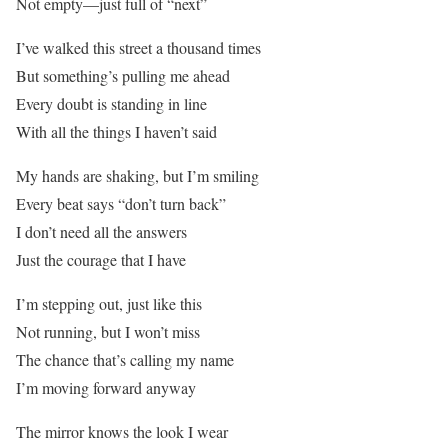
Not empty—just full of “next”
I’ve walked this street a thousand times
But something’s pulling me ahead
Every doubt is standing in line
With all the things I haven’t said
My hands are shaking, but I’m smiling
Every beat says “don’t turn back”
I don’t need all the answers
Just the courage that I have
I’m stepping out, just like this
Not running, but I won’t miss
The chance that’s calling my name
I’m moving forward anyway
The mirror knows the look I wear